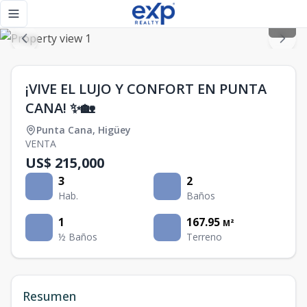
¡VIVE EL LUJO Y CONFORT EN PUNTA CANA! ✨🏡 - eXp Realt
Toggle navigation menu
¡VIVE EL LUJO Y CONFORT EN PUNTA
CANA! ✨🏡
Punta Cana
,
Higüey
VENTA
US$ 215,000
3
2
Hab.
Baños
1
167.95
M²
½ Baños
Terreno
Resumen