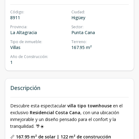
Código
:
Ciudad
:
8911
Higüey
Provincia
:
Sector
:
La Altagracia
Punta Cana
Tipo de inmueble
:
Terreno
:
Villas
167.95 m²
Año de Construcción
:
1
Descripción
Descubre esta espectacular
villa tipo townhouse
en el
exclusivo
Residencial Costa Cana
, con una ubicación
inmejorable y un diseño pensado para el confort y la
tranquilidad. 🌴☀️
📏
167.95 m² de solar | 122 m² de construcción