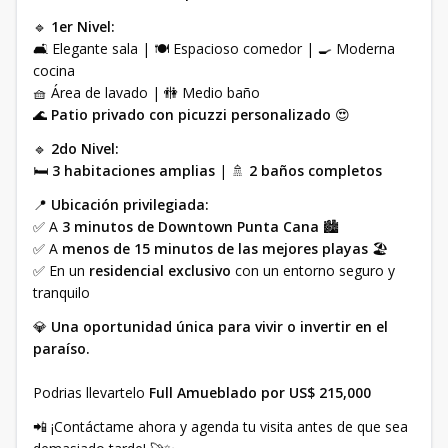
🔹
1er Nivel:
🛋️ Elegante sala | 🍽️ Espacioso comedor | 🍳 Moderna
cocina
🧺 Área de lavado | 🚻 Medio baño
🌊
Patio privado con picuzzi personalizado
😍
🔹
2do Nivel:
🛏️
3 habitaciones amplias
| 🚿
2 baños completos
📍
Ubicación privilegiada:
✅ A
3 minutos de Downtown Punta Cana
🏙️
✅ A
menos de 15 minutos de las mejores playas
🏖️
✅ En un
residencial exclusivo
con un entorno seguro y
tranquilo
💎
Una oportunidad única para vivir o invertir en el
paraíso.
Podrias llevartelo
Full Amueblado por US$ 215,000
📲 ¡Contáctame ahora y agenda tu visita antes de que sea