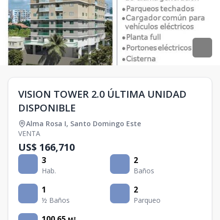
VISION TOWER 2.0 ÚLTIMA UNIDAD
DISPONIBLE
Alma Rosa I
,
Santo Domingo Este
VENTA
US$ 166,710
3
2
Hab.
Baños
1
2
½ Baños
Parqueo
100.65
M²