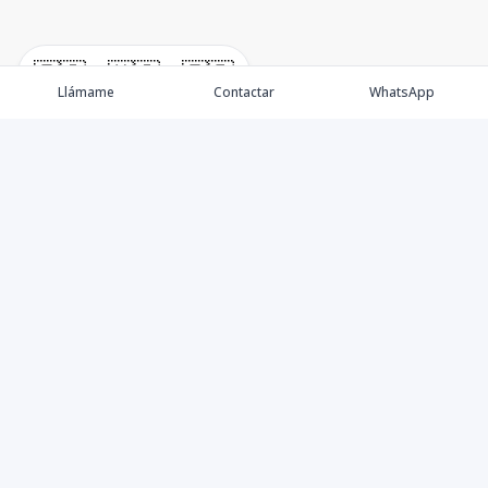
🇪🇸
🇺🇸
🇫🇷
Llámame
Contactar
WhatsApp
Propiedades
Villas de Lujo
Blog
Testimonios
Instagram
©
2026
DREXP SRL
,
Todos los derechos reservados
Powered by
AlterEstate