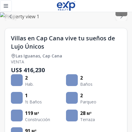
Villas en Cap Cana vive tu sueños de Lujo Únicos - eXp Rea
Toggle navigation menu
Villas en Cap Cana vive tu sueños de
Lujo Únicos
Las Iguanas
,
Cap Cana
VENTA
US$ 416,230
2
2
Hab.
Baños
1
2
½ Baños
Parqueo
119
28
M²
M²
Construcción
Terraza
91
M²