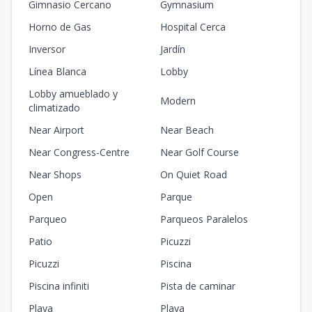
Gimnasio Cercano
Gymnasium
Horno de Gas
Hospital Cerca
Inversor
Jardín
Línea Blanca
Lobby
Lobby amueblado y
Modern
climatizado
Near Airport
Near Beach
Near Congress-Centre
Near Golf Course
Near Shops
On Quiet Road
Open
Parque
Parqueo
Parqueos Paralelos
Patio
Picuzzi
Picuzzi
Piscina
Piscina infiniti
Pista de caminar
Playa
Playa