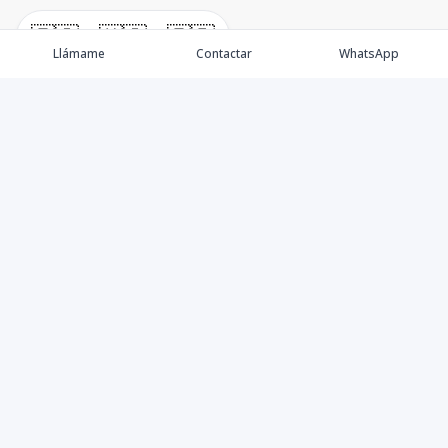
🇪🇸
🇺🇸
🇫🇷
Llámame
Contactar
WhatsApp
Propiedades
Villas de Lujo
Blog
Testimonios
Instagram
©
2026
DREXP SRL
,
Todos los derechos reservados
Powered by
AlterEstate