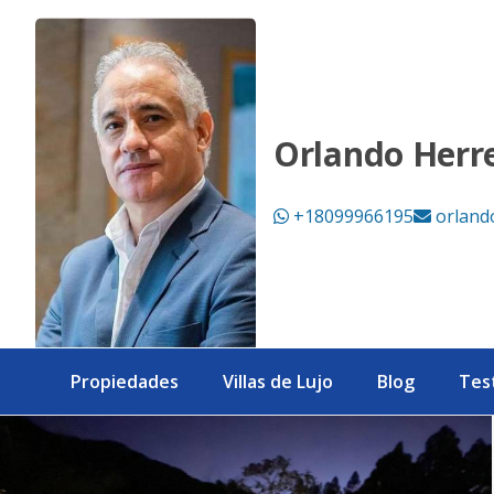
Villa luxury de venta en Jarabacoa - eXp Realty República D
Orlando Herr
+18099966195
orland
Propiedades
Villas de Lujo
Blog
Tes