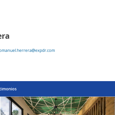
ominicana
era
omanuel.herrera@expdr.com
timonios