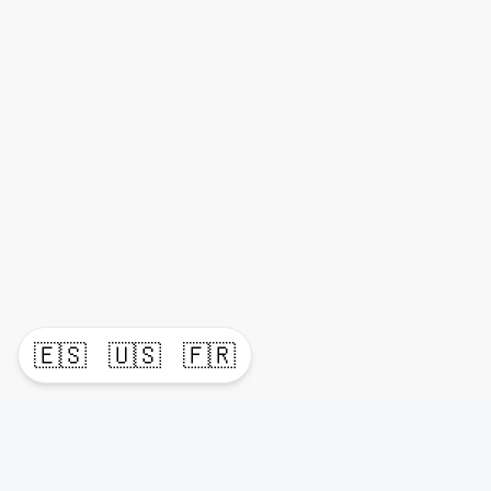
🇪🇸
🇺🇸
🇫🇷