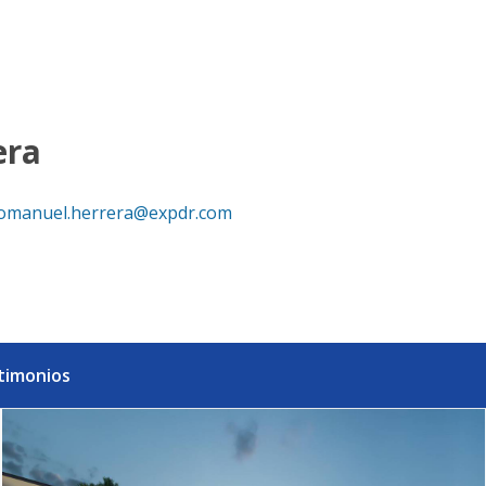
epública Dominicana
era
omanuel.herrera@expdr.com
timonios