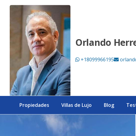
Villa lista para vivir o invertir en Vista Cana - eXp Realty R
Orlando Herr
+18099966195
orland
Propiedades
Villas de Lujo
Blog
Tes