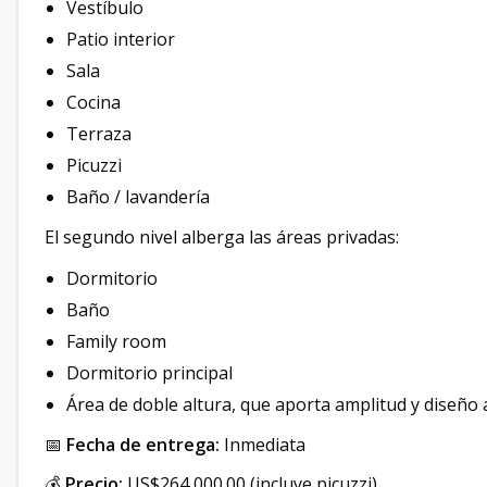
Vestíbulo
Patio interior
Sala
Cocina
Terraza
Picuzzi
Baño / lavandería
El segundo nivel alberga las áreas privadas:
Dormitorio
Baño
Family room
Dormitorio principal
Área de doble altura, que aporta amplitud y diseño 
📅
Fecha de entrega:
Inmediata
💰
Precio:
US$264,000.00 (incluye picuzzi)