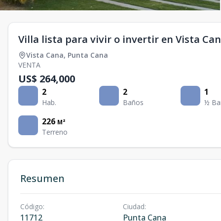
Villa lista para vivir o invertir en Vista Ca
Vista Cana
,
Punta Cana
VENTA
US$ 264,000
2
2
1
Hab.
Baños
½ Ba
226
M²
Terreno
Resumen
Código
:
Ciudad
:
11712
Punta Cana