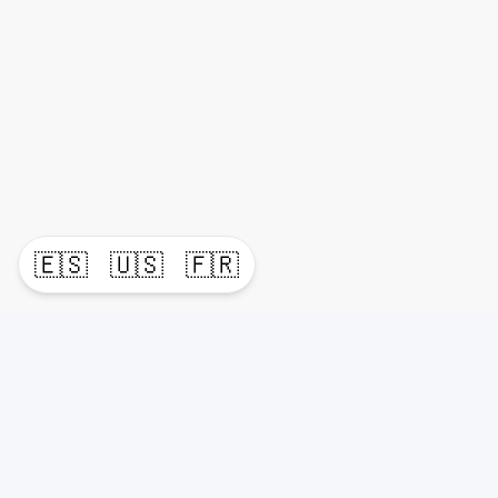
🇪🇸
🇺🇸
🇫🇷