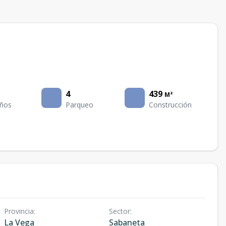
4
439
M²
ños
Parqueo
Construcción
Provincia
:
Sector
:
La Vega
Sabaneta