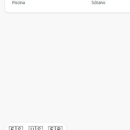
Piscina
Sótano
🇪🇸
🇺🇸
🇫🇷