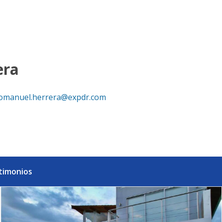
ana
era
omanuel.herrera@expdr.com
timonios