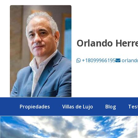
Villa de Venta en Jarabacoa - eXp Realty República Dominic
Orlando Herr
+18099966195
orland
Propiedades
Villas de Lujo
Blog
Tes