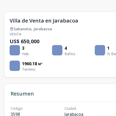
Villa de Venta en Jarabacoa
Sabaneta
,
Jarabacoa
VENTA
US$ 650,000
3
4
1
Hab.
Baños
½ Ba
1960.18
M²
Terreno
Resumen
Código
:
Ciudad
:
3598
Jarabacoa