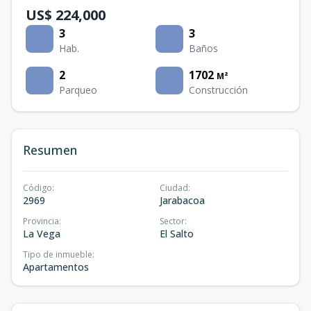
US$ 224,000
3
3
Hab.
Baños
2
1702
M²
Parqueo
Construcción
Resumen
Código
:
Ciudad
:
2969
Jarabacoa
Provincia
:
Sector
:
La Vega
El Salto
Tipo de inmueble
:
Apartamentos