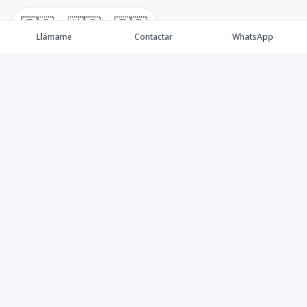
🇪🇸
🇺🇸
🇫🇷
Llámame
Contactar
WhatsApp
Propiedades
Villas de Lujo
Blog
Testimonios
Instagram
©
2026
DREXP SRL
,
Todos los derechos reservados
Powered by
AlterEstate