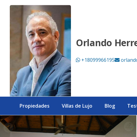
Villa de lujo en venta en Cap Cana – Green Village | Vida ca
Orlando Herr
+18099966195
orland
Propiedades
Villas de Lujo
Blog
Tes