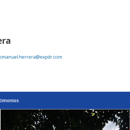
ribeña exclusiva - eXp Realty República Dominicana
era
omanuel.herrera@expdr.com
timonios