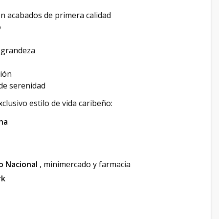
n acabados de primera calidad
o
e grandeza
ción
 de serenidad
xclusivo estilo de vida caribeño:
na
 Nacional
, minimercado y farmacia
rk