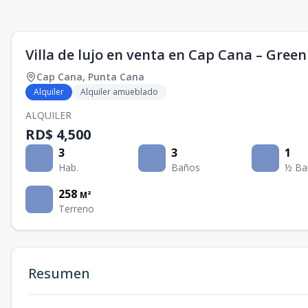
Villa de lujo en venta en Cap Cana – Green
Cap Cana
,
Punta Cana
Alquiler
Alquiler amueblado
ALQUILER
RD$ 4,500
3
3
1
Hab.
Baños
½ Ba
258
M²
Terreno
Resumen