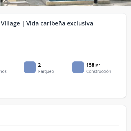
 Village | Vida caribeña exclusiva
2
158
M²
ños
Parqueo
Construcción