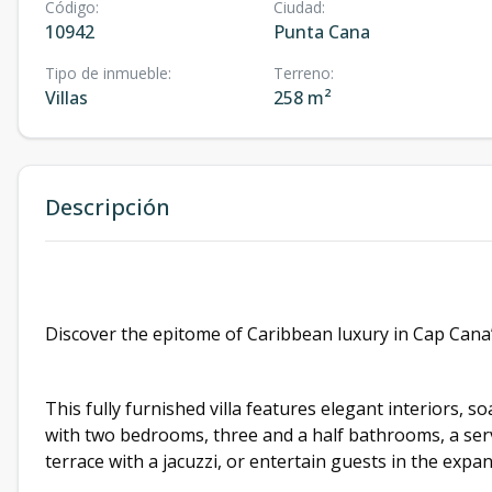
Código
:
Ciudad
:
10942
Punta Cana
Tipo de inmueble
:
Terreno
:
Villas
258 m²
Descripción
Discover the epitome of Caribbean luxury in Cap Cana’
This fully furnished villa features elegant interiors, s
with two bedrooms, three and a half bathrooms, a serv
terrace with a jacuzzi, or entertain guests in the exp