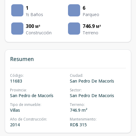
1
6
½ Baños
Parqueo
300
746.9
M²
M²
Construcción
Terreno
Resumen
Código
:
Ciudad
:
11683
San Pedro De Macorís
Provincia
:
Sector
:
San Pedro de Macorís
San Pedro De Macoris
Tipo de inmueble
:
Terreno
:
Villas
746.9 m²
Año de Construcción
:
Mantenimiento
:
2014
RD$ 315