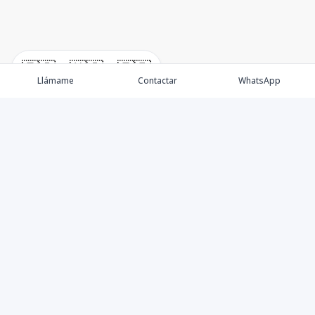
🇪🇸
🇺🇸
🇫🇷
Llámame
Contactar
WhatsApp
Propiedades
Villas de Lujo
Blog
Testimonios
Instagram