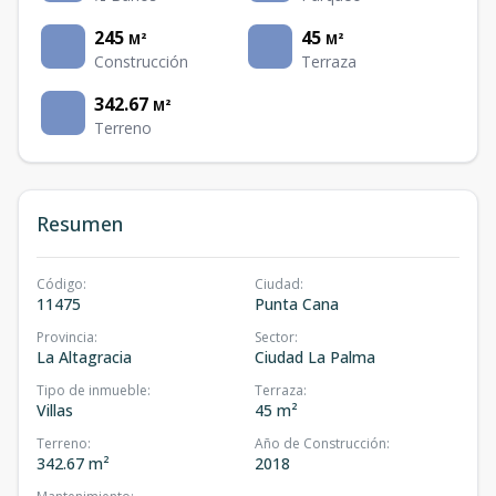
245
45
M²
M²
Construcción
Terraza
342.67
M²
Terreno
Resumen
Código
:
Ciudad
:
11475
Punta Cana
Provincia
:
Sector
:
La Altagracia
Ciudad La Palma
Tipo de inmueble
:
Terraza
:
Villas
45 m²
Terreno
:
Año de Construcción
:
342.67 m²
2018