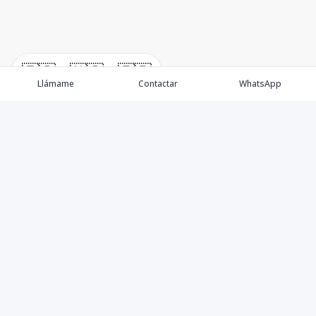
🇪🇸
🇺🇸
🇫🇷
Llámame
Contactar
WhatsApp
Propiedades
Villas de Lujo
Blog
Testimonios
Instagram