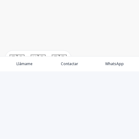
🇪🇸
🇺🇸
🇫🇷
Llámame
Contactar
WhatsApp
Propiedades
Villas de Lujo
Blog
Testimonios