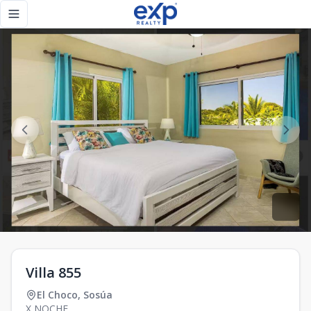
Villa 855 - eXp Realty República Dominicana
Toggle navigation menu
Villa 855
El Choco
,
Sosúa
X NOCHE