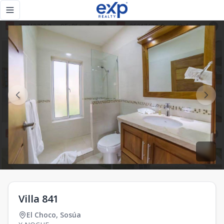
Villa 841 - eXp Realty República Dominicana
Toggle navigation menu
Villa 841
El Choco
,
Sosúa