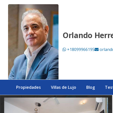
Villa 838 - eXp Realty República Dominicana
Orlando Herr
+18099966195
orland
Propiedades
Villas de Lujo
Blog
Tes