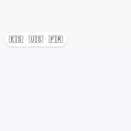
🇪🇸
🇺🇸
🇫🇷