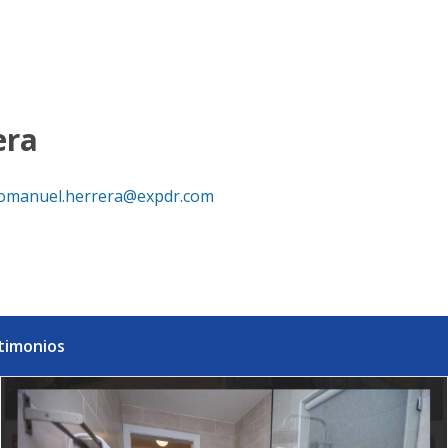
era
omanuel.herrera@expdr.com
timonios