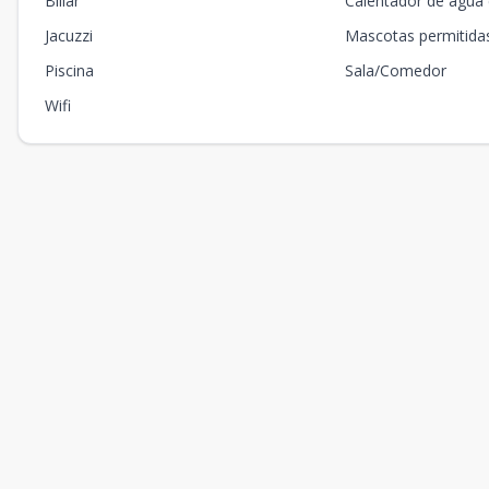
Billar
Calentador de agua 
Jacuzzi
Mascotas permitida
Piscina
Sala/Comedor
Wifi