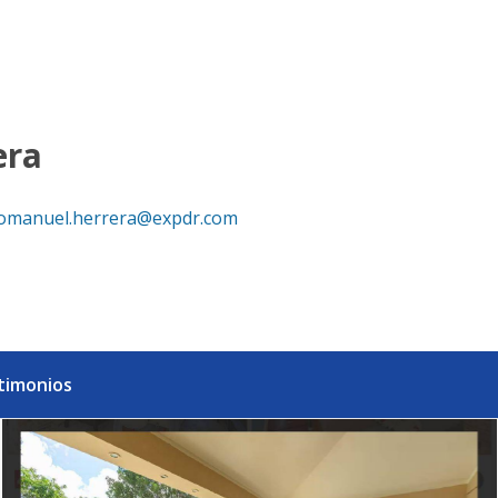
era
omanuel.herrera@expdr.com
timonios