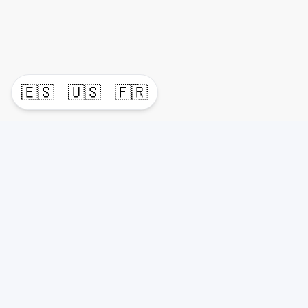
🇪🇸
🇺🇸
🇫🇷