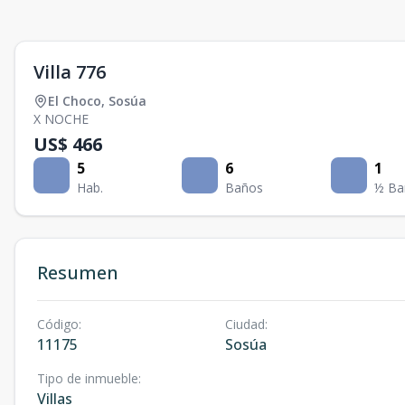
Villa 776
El Choco
,
Sosúa
X NOCHE
US$ 466
5
6
1
Hab.
Baños
½ Ba
Resumen
Código
:
Ciudad
:
11175
Sosúa
Tipo de inmueble
:
Villas