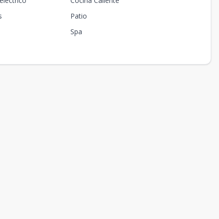
eléctrico
Cocina Caliente
s
Patio
Spa