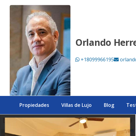
Villa 776 - eXp Realty República Dominicana
Orlando Herr
+18099966195
orland
Propiedades
Villas de Lujo
Blog
Tes