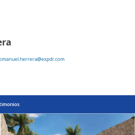
Dominicana
era
omanuel.herrera@expdr.com
timonios