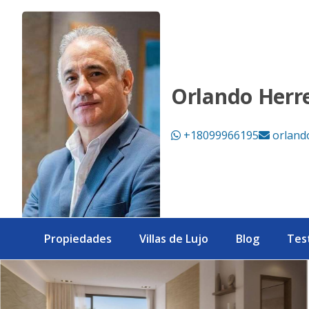
Venta de Villas de lujo en Cana Bay - eXp Realty República 
Orlando Herr
+18099966195
orland
Propiedades
Villas de Lujo
Blog
Tes