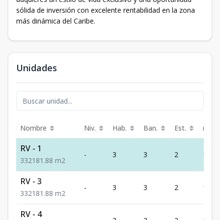
sólida de inversión con excelente rentabilidad en la zona
más dinámica del Caribe.
Unidades
Nombre
Niv.
Hab.
Ban.
Est.
m²
RV - 1
-
3
3
2
181.
3
3
2
181.88
m2
RV - 3
-
3
3
2
181.
3
3
2
181.88
m2
RV - 4