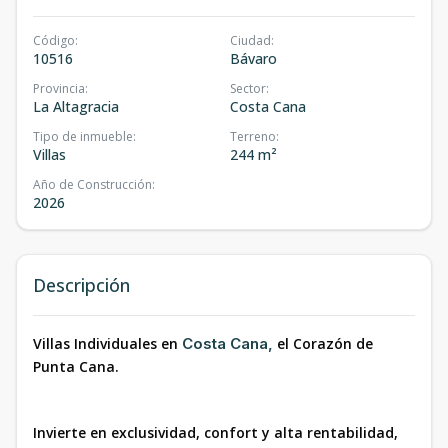
Código
:
Ciudad
:
10516
Bávaro
Provincia
:
Sector
:
La Altagracia
Costa Cana
Tipo de inmueble
:
Terreno
:
Villas
244 m²
Año de Construcción
:
2026
Descripción
Villas Individuales en
Costa Cana,
el Corazón de
Punta Cana.
Invierte en exclusividad, confort y alta rentabilidad,