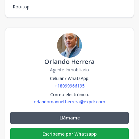
Rooftop
RV - 18
-
3
3
2
181.
3
3
2
181.88
m2
RV-2
-
3
3
2
181.
3
3
2
181.88
m2
Orlando Herrera
Agente Inmobiliario
Celular / WhatsApp
:
+18099966195
Correo electrónico
:
orlandomanuel.herrera@expdr.com
Llámame
Escribeme por Whatsapp