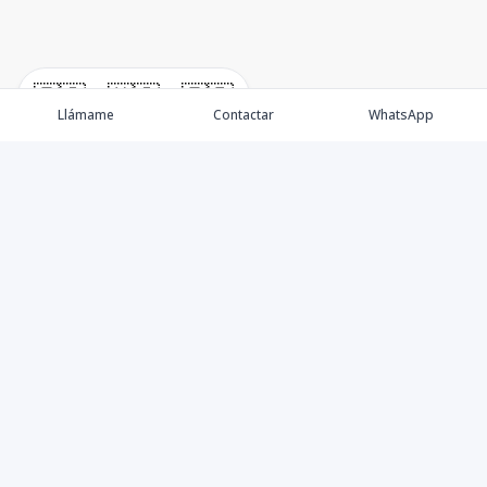
🇪🇸
🇺🇸
🇫🇷
Llámame
Contactar
WhatsApp
Propiedades
Villas de Lujo
Blog
Testimonios
Instagram
©
2026
DREXP SRL
,
Todos los derechos reservados