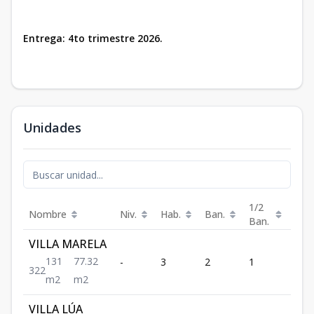
Entrega: 4to trimestre 2026.
Unidades
1/2
Nombre
Niv.
Hab.
Ban.
Est.
Ban.
VILLA MARELA
131
77.32
-
3
2
1
2
3
2
2
m2
m2
VILLA LÚA