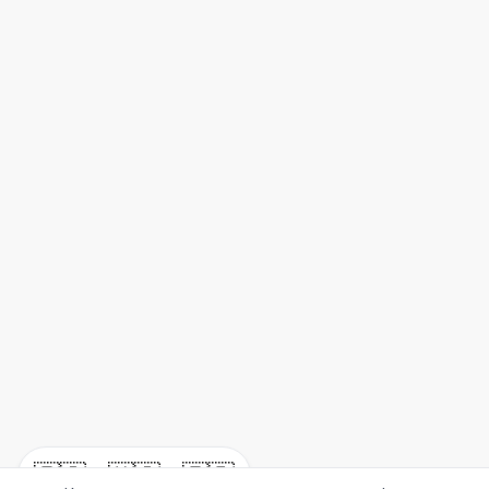
🇪🇸
🇺🇸
🇫🇷