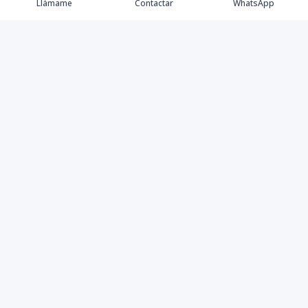
Llámame
Contactar
WhatsApp
Propiedades
Villas de Lujo
Blog
Testimonios
Instagram
©
2026
DREXP SRL
,
Todos los derechos reservados
Powered by
AlterEstate