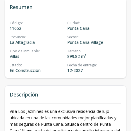
Resumen
Código
:
Ciudad
:
11652
Punta Cana
Provincia
:
Sector
:
La Altagracia
Punta Cana Village
Tipo de inmueble
:
Terreno
:
Villas
899.82 m²
Estado
:
Fecha de entrega
:
En Construcción
12-2027
Descripción
Villa Los Jazmines es una exclusiva residencia de lujo
ubicada en una de las comunidades mejor planificadas y
más seguras de Punta Cana. Situada dentro de Punta
Cana Village, parte del prestigioso desarrollo integrado del