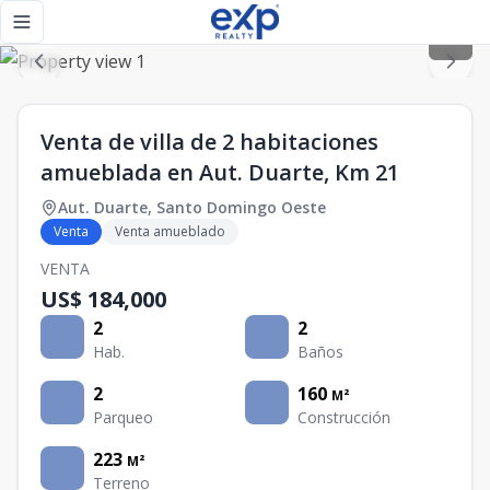
Venta de villa de 2 habitaciones amueblada en Aut. Duarte,
Toggle navigation menu
Venta de villa de 2 habitaciones
amueblada en Aut. Duarte, Km 21
Aut. Duarte
,
Santo Domingo Oeste
Venta
Venta amueblado
VENTA
US$ 184,000
2
2
Hab.
Baños
2
160
M²
Parqueo
Construcción
223
M²
Terreno