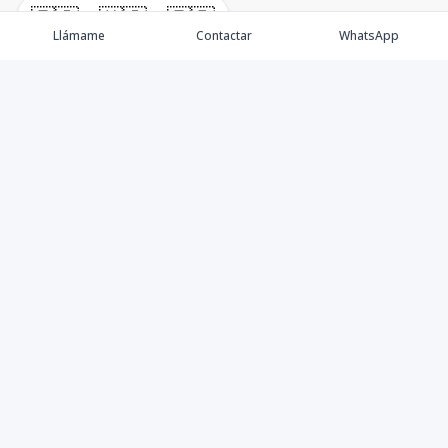
🇪🇸
🇺🇸
🇫🇷
Llámame
Contactar
WhatsApp
Propiedades
Villas de Lujo
Blog
Testimonios
Instagram
©
2026
DREXP SRL
,
Todos los derechos reservados
Powered by
AlterEstate