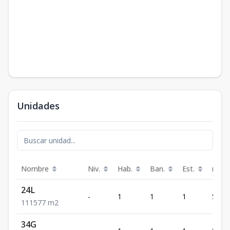
Unidades
Nombre
Niv.
Hab.
Ban.
Est.
m²
24L
-
1
1
1
577
1
1
1
577
m2
34G