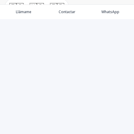
🇪🇸
🇺🇸
🇫🇷
Llámame
Contactar
WhatsApp
Propiedades
Villas de Lujo
Blog
Testimonios
Instagram
©
2026
DREXP SRL
,
Todos los derechos reservados
Powered by
AlterEstate