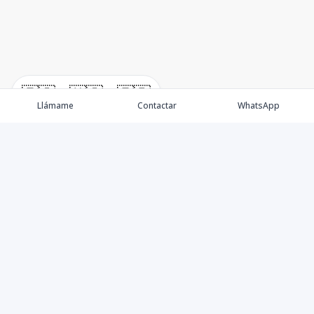
🇪🇸
🇺🇸
🇫🇷
Llámame
Contactar
WhatsApp
Propiedades
Villas de Lujo
Blog
Testimonios