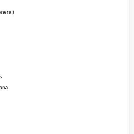
neral)
s
Cana