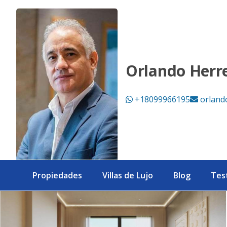
Venta de apartamentos de lujo de 1, 2 y 3 habitaciones en 
Orlando Herr
+18099966195
orland
Propiedades
Villas de Lujo
Blog
Tes