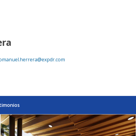
Las Iguanas, Cap Cana - eXp Realty República Dominicana
era
omanuel.herrera@expdr.com
timonios