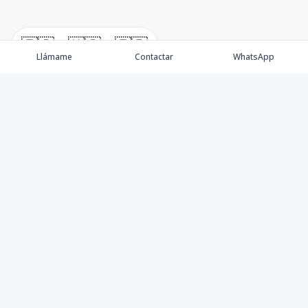
🇪🇸
🇺🇸
🇫🇷
Llámame
Contactar
WhatsApp
Propiedades
Villas de Lujo
Blog
Testimonios
Instagram
©
2026
DREXP SRL
,
Todos los derechos reservados
Powered by
AlterEstate