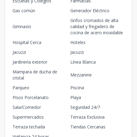
Escuelas y Colegios
Farmacias
Gas común
Generador Eléctrico
Grifos cromados de alta
Gimnasio
calidad y fregadero de
cocina de acero inoxidable
Hospital Cerca
Hoteles
Jacuzzi
Jacuzzi
Jardinerìa exterior
Línea Blanca
Mampara de ducha de
Mezzanine
cristal
Parqueo
Piscina
Pisos Porcelanato
Playa
Sala/Comedor
Seguridad 24/7
Supermercados
Terraza Exclusiva
Terraza techada
Tiendas Cercanas
Vigilancia 24 horas