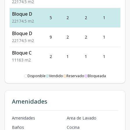
2
2
1
74.5
m2
Bloque D
5
2
2
1
1
2
2
1
74.5
m2
Bloque D
9
2
2
1
1
2
2
1
74.5
m2
Bloque C
2
1
1
1
1
1
1
1
63
m2
Disponible
Vendido
Reservado
Bloqueada
Amenidades
Amenidades
Area de Lavado
Baños
Cocina