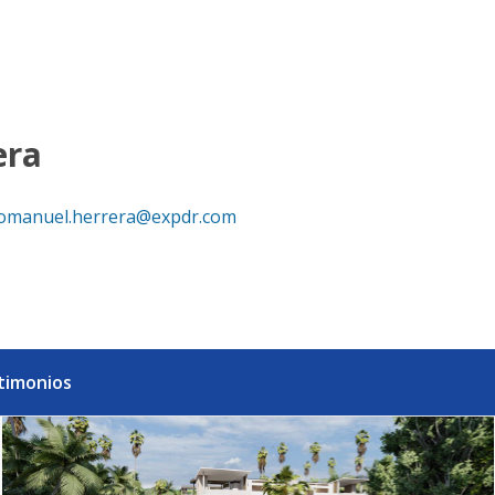
as. - eXp Realty República Dominicana
era
omanuel.herrera@expdr.com
timonios