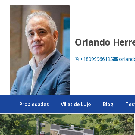
Venta de apartamentos de 1 y 2 habitaciones en Las Terren
Orlando Herr
+18099966195
orland
Propiedades
Villas de Lujo
Blog
Tes