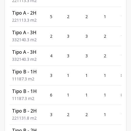
2
2
1
113.3
m2
Tipo A - 2H
5
2
2
1
113.3
2
2
1
113.3
m2
Tipo A - 3H
2
3
3
2
140.3
3
3
2
140.3
m2
Tipo A - 3H
4
3
3
2
140.3
3
3
2
140.3
m2
Tipo B - 1H
3
1
1
1
87.3
1
1
1
87.3
m2
Tipo B - 1H
6
1
1
1
87.3
1
1
1
87.3
m2
Tipo B - 2H
3
2
2
1
131.8
2
2
1
131.8
m2
Tipo B - 2H