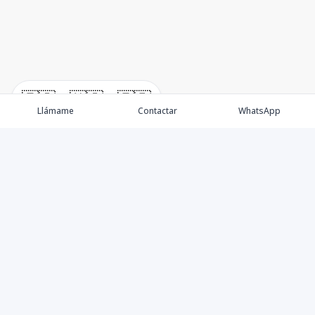
🇪🇸
🇺🇸
🇫🇷
Llámame
Contactar
WhatsApp
Propiedades
Villas de Lujo
Blog
Testimonios