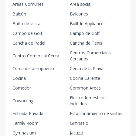
Áreas Comunes
Area social
Villa Z1 - 2H
-
2
2
2
183.4
2
2
2
183.4
m2
Balcón
Balcones
Baño de visita
Built In Appliances
Villa Z3
-
2
2
2
140.9
Campo de Golf
Campo de Golf
2
2
2
140.9
m2
Cancha de Padel
Cancha de Tenis
Villa G16
-
3
3
1
234
Centros Comerciales
3
3
1
234
m2
Centro Comercial Cerca
Cercanos
Tipo A - 1H
Cerca del aeropuerto
Cerca de la Playa
3
1
1
1
86.1
1
1
1
86.1
m2
Cocina
Cocina Caliente
Comedor
Common Areas
Electrodomésticos
Coworking
incluidos
Entrada Privada
Estacionamiento de visitas
Family Room
Gimnasio
Gymnasium
Jacuzzi