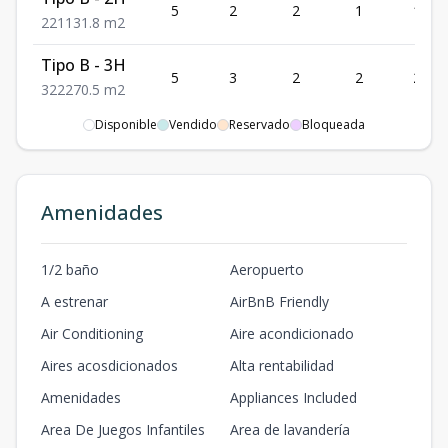
5
2
2
1
131.8
2
2
1
131.8
m2
Tipo B - 3H
5
3
2
2
270.5
3
2
2
270.5
m2
Disponible
Vendido
Reservado
Bloqueada
Tipo G
5
2
2
1
241
2
2
1
241
m2
Tipo H
Amenidades
5
2
2
1
245
2
2
1
245
m2
Tipo F
1/2 baño
Aeropuerto
2
2
2
1
136
2
2
1
136
m2
A estrenar
AirBnB Friendly
Tipo E
Air Conditioning
Aire acondicionado
2
2
2
1
118.4
2
2
1
118.4
m2
Aires acosdicionados
Alta rentabilidad
Amenidades
Appliances Included
Villa Z - 3H
-
3
2
2
253.7
3
2
2
253.7
m2
Area De Juegos Infantiles
Area de lavandería