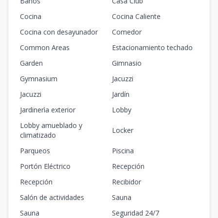
Baños
Casa Club
Cocina
Cocina Caliente
Cocina con desayunador
Comedor
Common Areas
Estacionamiento techado
Garden
Gimnasio
Gymnasium
Jacuzzi
Jacuzzi
Jardín
Jardinerìa exterior
Lobby
Lobby amueblado y
Locker
climatizado
Parqueos
Piscina
Portón Eléctrico
Recepción
Recepción
Recibidor
Salón de actividades
Sauna
Sauna
Seguridad 24/7