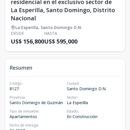
residencial en el exclusivo sector de
La Esperilla, Santo Domingo, Distrito
Nacional
La Esperilla
,
Santo Domingo D.N.
DESDE
HASTA
US$ 156,800
US$ 595,000
Resumen
Código
:
Ciudad
:
8127
Santo Domingo D.N.
Provincia
:
Sector
:
Santo Domingo de Guzmán
La Esperilla
Tipo de inmueble
:
Estado
:
Apartamentos
En Construcción
Fecha de entrega
: