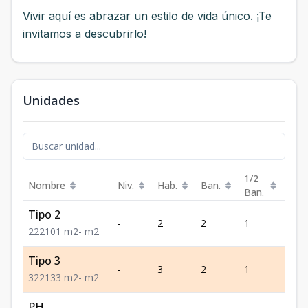
Vivir aquí es abrazar un estilo de vida único. ¡Te
invitamos a descubrirlo!
Unidades
1/2
Nombre
Niv.
Hab.
Ban.
Est.
Ban.
Tipo 2
-
2
2
1
2
2
2
2
101
m2
-
m2
Tipo 3
-
3
2
1
2
3
2
2
133
m2
-
m2
PH