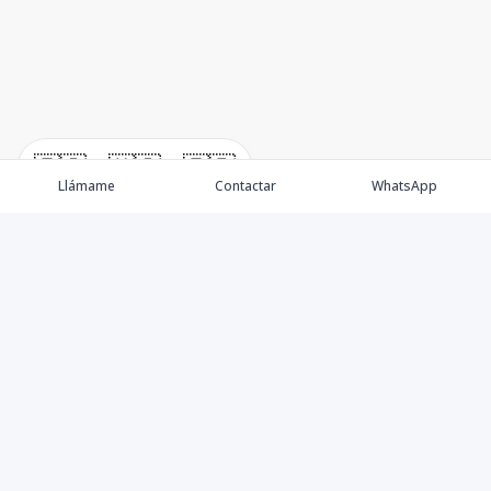
🇪🇸
🇺🇸
🇫🇷
Llámame
Contactar
WhatsApp
Propiedades
Villas de Lujo
Blog
Testimonios