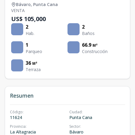
Bávaro
,
Punta Cana
VENTA
US$ 105,000
2
2
Hab.
Baños
1
66.9
M²
Parqueo
Construcción
36
M²
Terraza
Resumen
Código
:
Ciudad
:
11624
Punta Cana
Provincia
:
Sector
:
La Altagracia
Bávaro