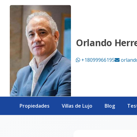
Página no encontrada - eXp Realty República Dominicana
Orlando Herr
+18099966195
orland
Propiedades
Villas de Lujo
Blog
Tes