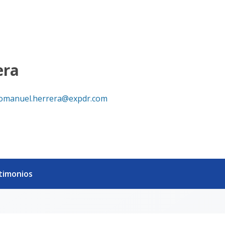
era
omanuel.herrera@expdr.com
timonios