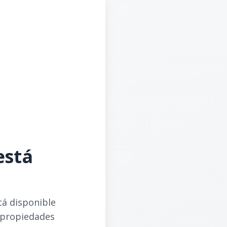
está
tá disponible
 propiedades