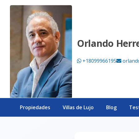
Página no encontrada - eXp Realty República Dominicana
Orlando Herr
+18099966195
orland
Propiedades
Villas de Lujo
Blog
Tes