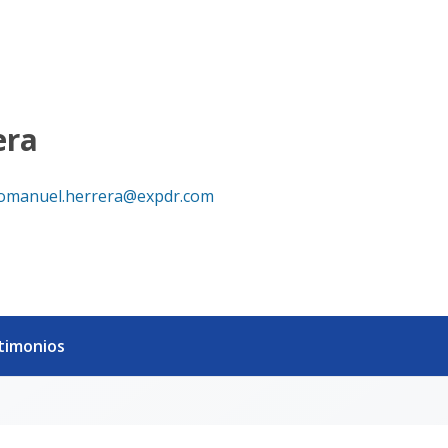
era
omanuel.herrera@expdr.com
timonios