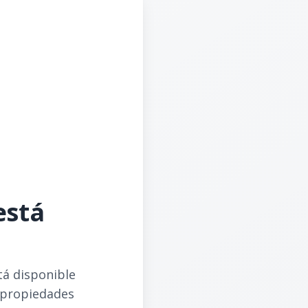
está
tá disponible
 propiedades