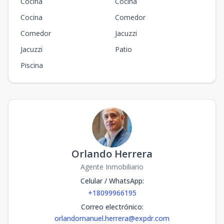
Cocina
Cocina
Cocina
Comedor
Comedor
Jacuzzi
Jacuzzi
Patio
Piscina
Orlando Herrera
Agente Inmobiliario
Celular / WhatsApp
:
+18099966195
Correo electrónico
:
orlandomanuel.herrera@expdr.com