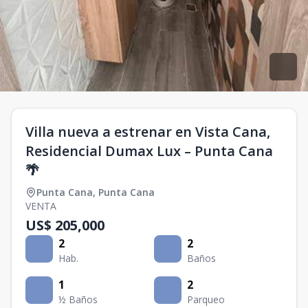
Villa nueva a estrenar en Vista Cana,
Residencial Dumax Lux – Punta Cana
🌴
Punta Cana
,
Punta Cana
VENTA
US$ 205,000
2
2
Hab.
Baños
1
2
½ Baños
Parqueo