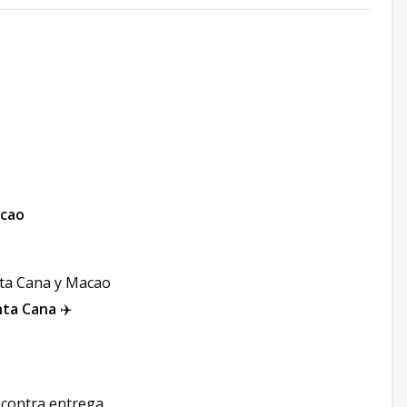
acao
nta Cana y Macao
nta Cana
✈️
 contra entrega