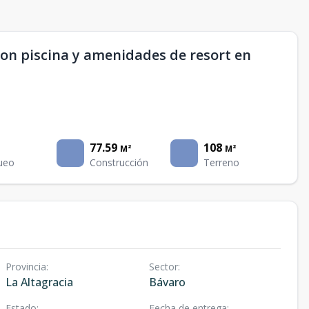
n piscina y amenidades de resort en
77.59
108
M²
M²
ueo
Construcción
Terreno
Provincia
:
Sector
:
La Altagracia
Bávaro
Estado
:
Fecha de entrega
: