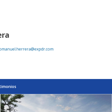
dades de resort en Punta Cana - eXp Realty República Dom
era
omanuel.herrera@expdr.com
timonios