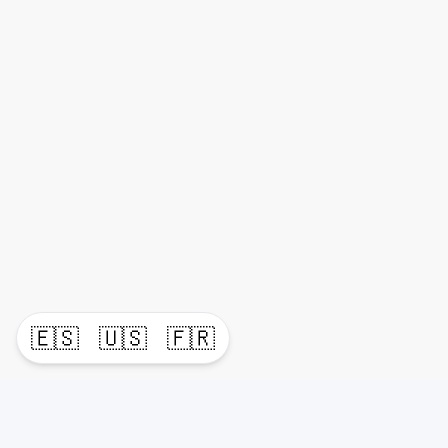
🇪🇸
🇺🇸
🇫🇷