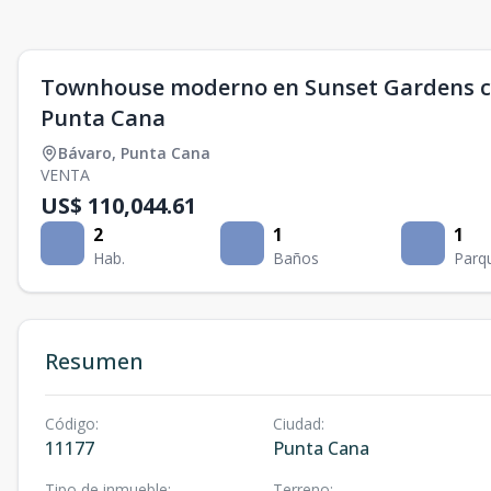
Townhouse moderno en Sunset Gardens co
Punta Cana
Bávaro
,
Punta Cana
VENTA
US$ 110,044.61
2
1
1
Hab.
Baños
Parq
Resumen
Código
:
Ciudad
:
11177
Punta Cana
Tipo de inmueble
:
Terreno
: