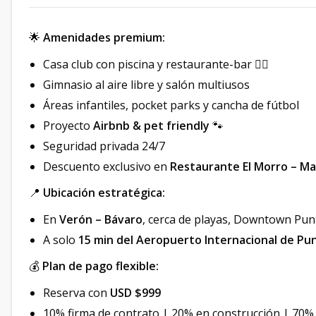
🌟
Amenidades premium:
Casa club con piscina y restaurante-bar 🏊‍♂️
Gimnasio al aire libre y salón multiusos
Áreas infantiles, pocket parks y cancha de fútbol
Proyecto
Airbnb & pet friendly
🐾
Seguridad privada 24/7
Descuento exclusivo en
Restaurante El Morro – M
📍
Ubicación estratégica:
En
Verón – Bávaro
, cerca de playas, Downtown Pu
A solo
15 min del Aeropuerto Internacional de Pu
💰
Plan de pago flexible:
Reserva con
USD $999
10% firma de contrato | 20% en construcción | 70%