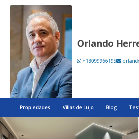
Townhouse moderno en Sunset Gardens con piscina y ameni
Orlando Herr
+18099966195
orland
Propiedades
Villas de Lujo
Blog
Tes