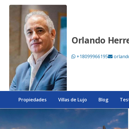
Torres de venta en Santiago - eXp Realty República Domini
Orlando Herr
+18099966195
orland
Propiedades
Villas de Lujo
Blog
Tes