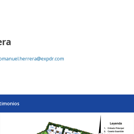
cana
era
omanuel.herrera@expdr.com
timonios