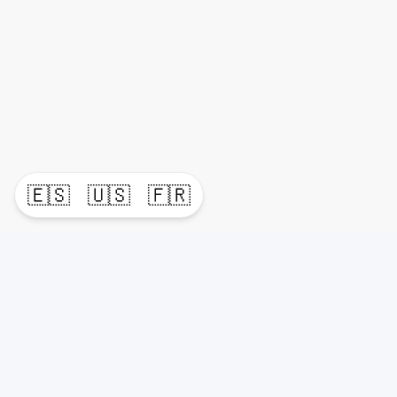
🇪🇸
🇺🇸
🇫🇷