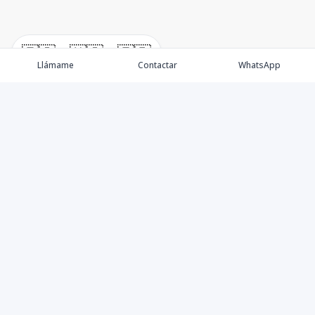
🇪🇸
🇺🇸
🇫🇷
Llámame
Contactar
WhatsApp
Propiedades
Villas de Lujo
Blog
Testimonios
Instagram
©
2026
DREXP SRL
,
Todos los derechos reservados