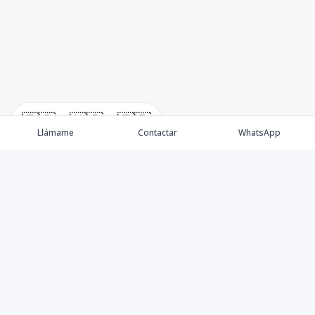
🇪🇸
🇺🇸
🇫🇷
Llámame
Contactar
WhatsApp
Propiedades
Villas de Lujo
Blog
Testimonios