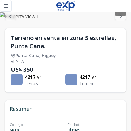
Terreno en venta en zona 5 estrellas, Punta Cana. - eXp Re
Toggle navigation menu
Terreno en venta en zona 5 estrellas,
Punta Cana.
Punta Cana
,
Higüey
VENTA
US$ 350
4217
4217
M²
M²
Terraza
Terreno
Resumen
Código
:
Ciudad
:
6810
Higüey