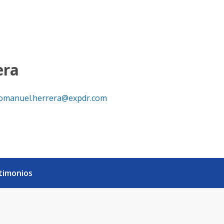
ealty República Dominicana
era
omanuel.herrera@expdr.com
timonios