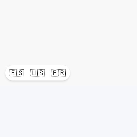
🇪🇸
🇺🇸
🇫🇷