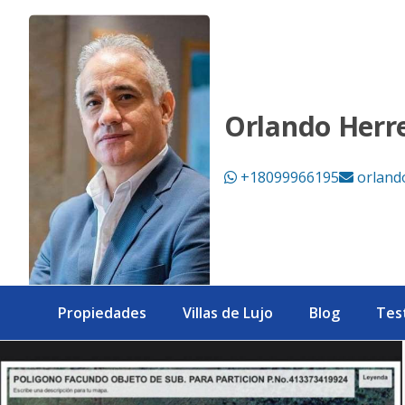
GRAN OPORTUNIDAD DE TERRENO EN LAS TERRENAS - eXp R
Orlando Herr
+18099966195
orland
Propiedades
Villas de Lujo
Blog
Tes