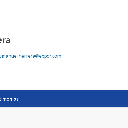
era
omanuel.herrera@expdr.com
timonios