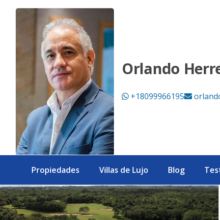
Terreno en Los Llanos - eXp Realty República Dominicana
Orlando Herr
+18099966195
orland
Propiedades
Villas de Lujo
Blog
Tes