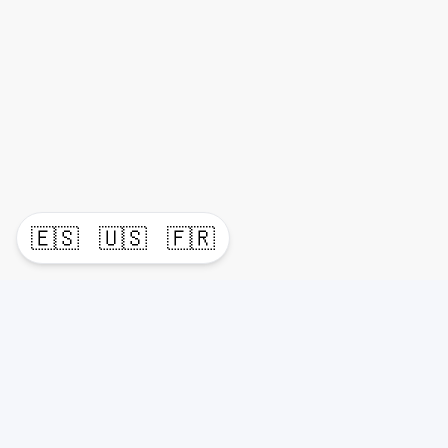
🇪🇸
🇺🇸
🇫🇷