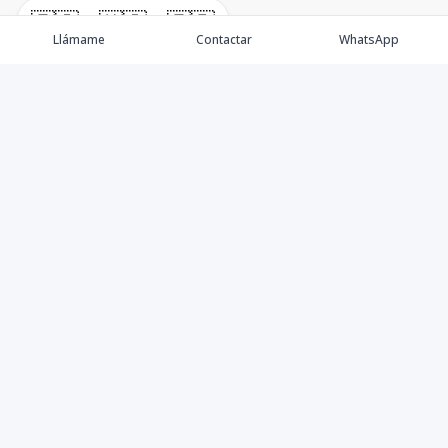
🇪🇸
🇺🇸
🇫🇷
Llámame
Contactar
WhatsApp
Propiedades
Villas de Lujo
Blog
Testimonios
Instagram
©
2026
DREXP SRL
,
Todos los derechos reservados
Powered by
AlterEstate