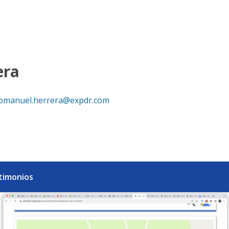
usvalia. - eXp Realty República Dominicana
era
omanuel.herrera@expdr.com
timonios