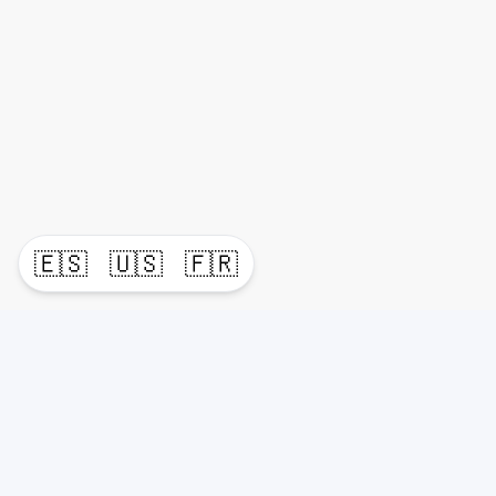
🇪🇸
🇺🇸
🇫🇷