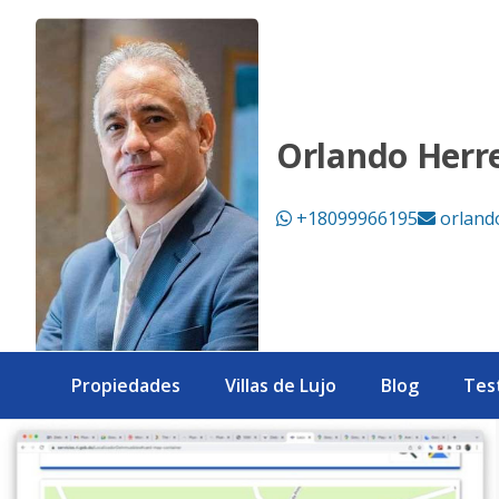
Solar de 1,347 M2 en Metro Country Club - Exclusividad y pl
Orlando Herr
+18099966195
orland
Propiedades
Villas de Lujo
Blog
Tes