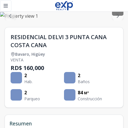
RESIDENCIAL DELVI 3 PUNTA CANA COSTA CANA - eXp Realt
Toggle navigation menu
RESIDENCIAL DELVI 3 PUNTA CANA
COSTA CANA
Bavaro
,
Higüey
VENTA
RD$ 160,000
2
2
Hab.
Baños
2
84
M²
Parqueo
Construcción
Resumen