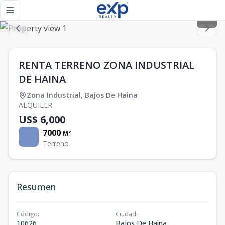
RENTA TERRENO ZONA INDUSTRIAL DE HAINA - eXp Realty 
Toggle navigation menu
RENTA TERRENO ZONA INDUSTRIAL
DE HAINA
Zona Industrial
,
Bajos De Haina
ALQUILER
US$ 6,000
7000
M²
Terreno
Resumen
Código
:
Ciudad
:
10626
Bajos De Haina