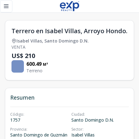
Terrero en Isabel Villas, Arroyo Hondo. - eXp Realty Repúbl
Toggle navigation menu
Terrero en Isabel Villas, Arroyo Hondo.
Isabel Villas
,
Santo Domingo D.N.
VENTA
US$ 210
600.49
M²
Terreno
Resumen
Código
:
Ciudad
:
1757
Santo Domingo D.N.
Provincia
:
Sector
:
Santo Domingo de Guzmán
Isabel Villas