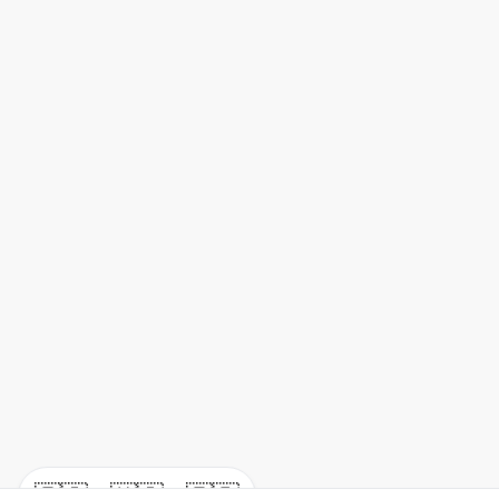
🇪🇸
🇺🇸
🇫🇷