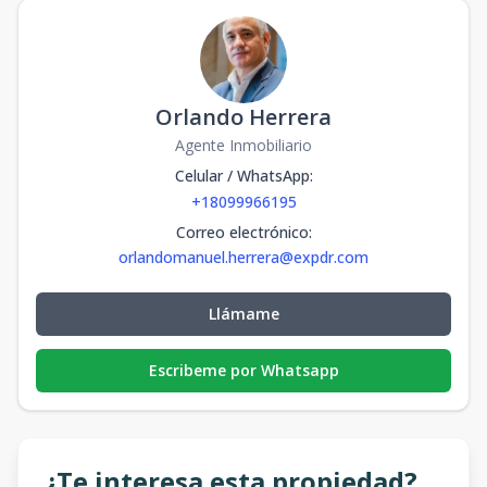
Orlando Herrera
Agente Inmobiliario
Celular / WhatsApp
:
+18099966195
Correo electrónico
:
orlandomanuel.herrera@expdr.com
Llámame
Escribeme por Whatsapp
¿Te interesa esta propiedad?