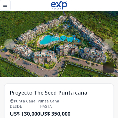
Proyecto The Seed Punta cana - eXp Realty República Domi
Toggle navigation menu
Proyecto The Seed Punta cana
Punta Cana
,
Punta Cana
DESDE
HASTA
US$ 130,000
US$ 350,000