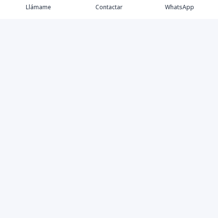
Llámame
Contactar
WhatsApp
Propiedades
Villas de Lujo
Blog
Testimonios
Instagram
©
2026
DREXP SRL
,
Todos los derechos reservados
Powered by
AlterEstate