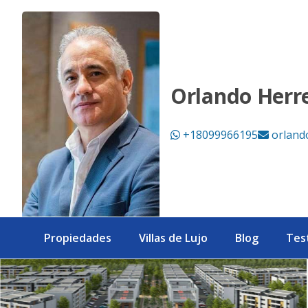
✨ Proyecto de apartamentos en Santo Domingo Este, Ideal pa
Orlando Herr
+18099966195
orland
Propiedades
Villas de Lujo
Blog
Tes