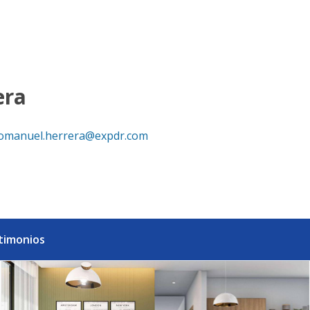
ra vivir o invertir - eXp Realty República Dominicana
era
omanuel.herrera@expdr.com
timonios