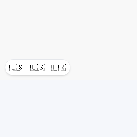
🇪🇸
🇺🇸
🇫🇷