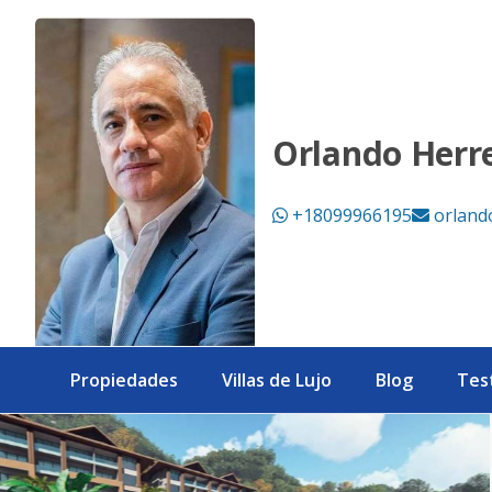
Proyecto de apartamentos de Venta en SAMANA. - eXp Real
Orlando Herr
+18099966195
orland
Propiedades
Villas de Lujo
Blog
Tes