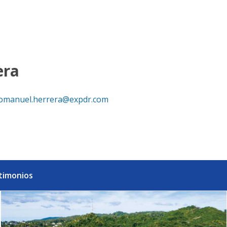
ty República Dominicana
era
omanuel.herrera@expdr.com
timonios