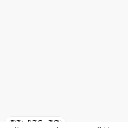
🇪🇸
🇺🇸
🇫🇷